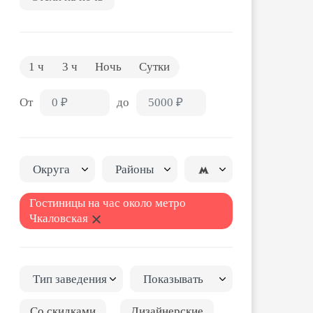
1 ч
3 ч
Ночь
Сутки
От
до
Округа
Районы
Гостиницы на час около метро
Чкаловская
Тип заведения
Показывать
Со скидками
Дизайнерские