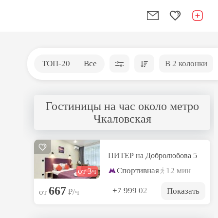
ТОП-20
Все
В 2 колонки
Гостиницы на час около метро
Чкаловская
ПИТЕР на Добролюбова 5
Спортивная
12 мин
от 3ч
667
+7 999 02
Показать
₽
от
/ч