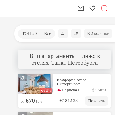
ТОП-20
Все
В 2 колонки
Вип апартаменты и люкс в
отелях Санкт Петербурга
Комфорт в отеле
Екатерингоф
Нарвская
5 мин
от 3ч
670
+7 812 33
Показать
₽
от
/ч