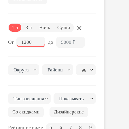
1 ч
3 ч
Ночь
Сутки
От
до
Округа
Районы
Тип заведения
Показывать
Со скидками
Дизайнерские
Рейтинг не ниже
5
6
7
8
9