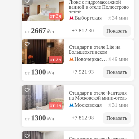
Люкс с гидромассажной
ванной в отеле Полюстрово
✯✯✯
от 3ч
Выборгская
34 мин
2667
+7 812 30
Показать
₽
от
/ч
Стандарт в отеле Lite на
Большеохтинском
Новочеркасская
49 мин
от 2ч
1300
+7 921 93
Показать
₽
от
/ч
Стандарт в отеле Фантазия
на Московской мини-отель
Московская
31 мин
от 1ч
1300
+7 812 98
Показать
₽
от
/ч
Стандарт в отеле Фантазия