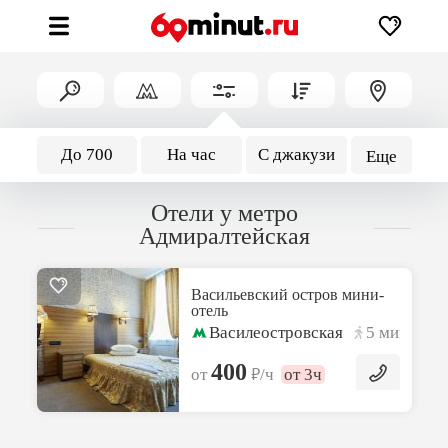
До 700
На час
С джакузи
Еще
Отели у метро
Адмиралтейская
Васильевский остров мини-
отель
Василеостровская
5 мин
400
₽
от
/ч
от 3ч