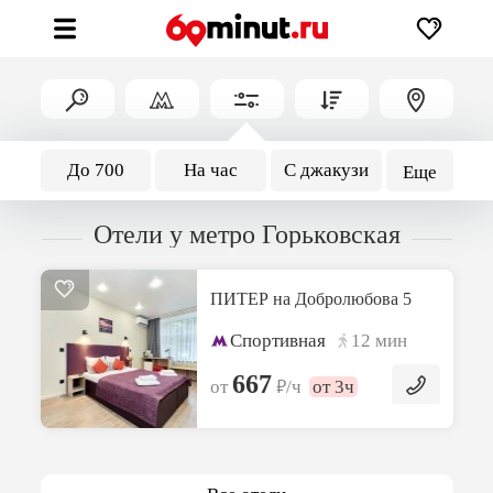
До 700
На час
С джакузи
Еще
Отели у метро Горьковская
ПИТЕР на Добролюбова 5
Спортивная
12 мин
667
₽
от
/ч
от 3ч