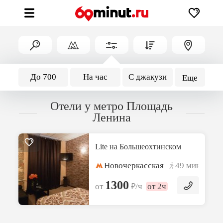
До 700
На час
С джакузи
Еще
Отели у метро Площадь
Ленина
Lite на Большеохтинском
Новочеркасская
49 мин
1300
₽
от
/ч
от 2ч