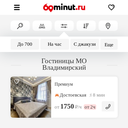
До 700
На час
С джакузи
Еще
Гостиницы МО
Владимирский
Премиум
Достоевская
8 мин
1750
₽
от
/ч
от 2ч