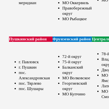
МО 
меридиан
МО Оккервиль
Правобережный
округ
МО Рыбацкое
Пушкинский район
Фрунзенский район
Централ
78-
72-й округ
Вла
г. Павловск
75-й округ
окр
г. Пушкин
Балканский
Дво
пос.
округ
МО 
Александровская
МО Волковское
Ямс
пос. Тярлево
Георгиевский
Лит
пос. Шушары
округ
МО
МО Купчино
Смо