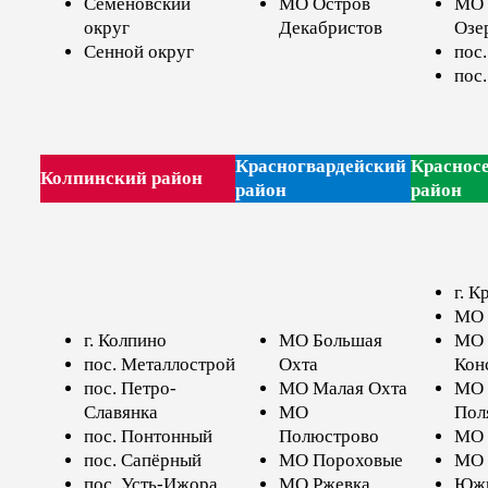
Семёновский
МО Остров
МО 
округ
Декабристов
Озе
Сенной округ
пос
пос
Красногвардейский
Краснос
Колпинский район
район
район
г. К
МО 
г. Колпино
МО Большая
МО
пос. Металлострой
Охта
Кон
пос. Петро-
МО Малая Охта
МО 
Славянка
МО
Пол
пос. Понтонный
Полюстрово
МО 
пос. Сапёрный
МО Пороховые
МО 
пос. Усть-Ижора
МО Ржевка
Юж