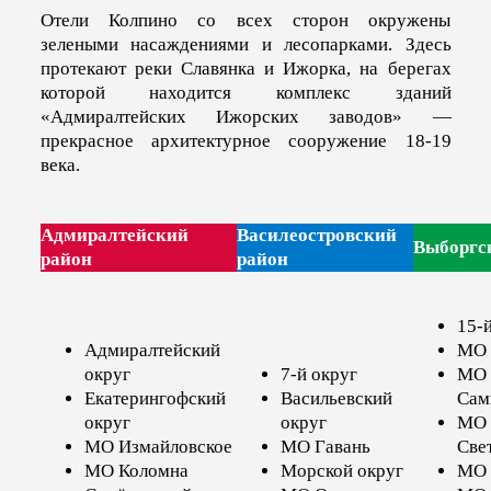
Отели Колпино со всех сторон окружены
зелеными насаждениями и лесопарками. Здесь
протекают реки Славянка и Ижорка, на берегах
которой находится комплекс зданий
«Адмиралтейских Ижорских заводов» —
прекрасное архитектурное сооружение 18-19
века.
Адмиралтейский
Василеостровский
Выборгс
район
район
15-
Адмиралтейский
МО 
округ
7-й округ
МО
Екатерингофский
Васильевский
Сам
округ
округ
МО
МО Измайловское
МО Гавань
Све
МО Коломна
Морской округ
МО 