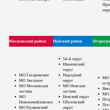
При
окр
Московский район
Невский район
Петрогр
54-й округ
Ивановский
округ
МО Гагаринское
Народный
МО 
МО Звездное
округ
ост
МО Московская
МО Невская
Вве
застава
застава
МО 
МО
Невский округ
Пет
Новоизмайловское
Обуховский
Пос
МО Пулковский
округ